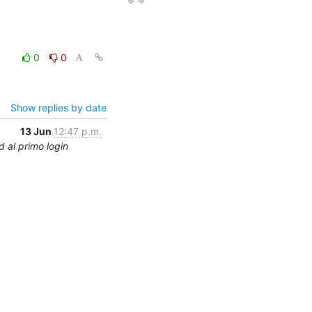
0
0
Show replies by date
13 Jun
12:47 p.m.
 al primo login