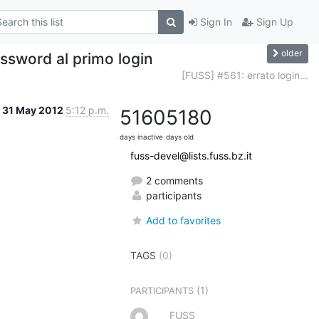
Sign In
Sign Up
older
ssword al primo login
[FUSS] #561: errato login...
31 May 2012
5:12 p.m.
5160
5180
days inactive
days old
fuss-devel@lists.fuss.bz.it
2 comments
participants
Add to favorites
TAGS
(0)
(1)
PARTICIPANTS
FUSS