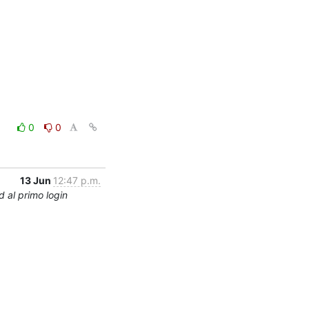
0
0
13 Jun
12:47 p.m.
 al primo login