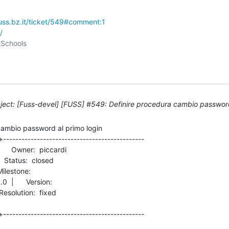
fuss.bz.it/ticket/549#comment:1
/
ect: [Fuss-devel] [FUSS] #549: Definire procedura cambio password
ambio password al primo login

+----------------------------------------------

      Version:          

+----------------------------------------------
