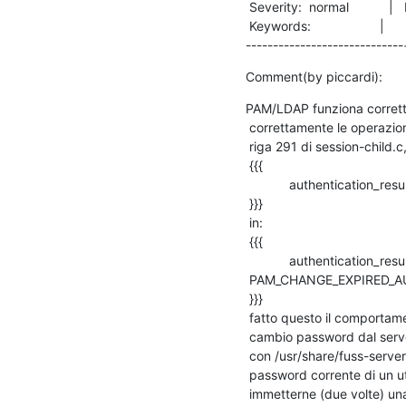
 Severity:  normal           |   Resolution:          

 Keywords:                   |  

-----------------------------
Comment(by piccardi):
PAM/LDAP funziona corrett
 correttamente le operazioni di cambio password, il problema si pone alla

 riga 291 di session-child.c, si deve cambiare:

 {{{

            authentication_result = pam_chauthtok (pam_handle, 0);

 }}}

 in:

 {{{

            authentication_result = pam_chauthtok (pam_handle,

 PAM_CHANGE_EXPIRED_AUTHTOK);

 }}}

 fatto questo il comportamento diventa corretto, e se si è forzato il

 cambio password dal server (scrivendo 0 in shadowLastChange, ad esempio

 con /usr/share/fuss-server/scripts/chage.py -d0 utente) una volta data la

 password corrente di un utente, viene immediatamente richiesta di

 immetterne (due volte) un