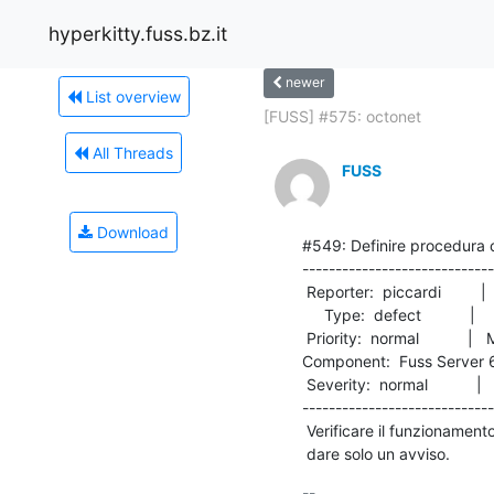
hyperkitty.fuss.bz.it
newer
List overview
[FUSS] #575: octonet
All Threads
FUSS
Download
#549: Definire procedura 
-----------------------------
 Reporter:  piccardi         |       Owner:  piccardi

     Type:  defect           |      Status:  new     

 Priority:  normal           |   Milestone:          

Component:  Fuss Server 6.0  
 Severity:  normal           |    Keywords:          

-----------------------------
 Verificare il funzionamento di PAM/LDAP che pare non forzare il cambio ma

 dare solo un avviso.
-- 
