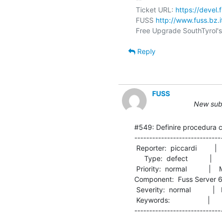
Ticket URL: 
https://devel.
FUSS 
http://www.fuss.bz.i
Reply
FUSS
New subj
#549: Definire procedura c
-----------------------------
 Reporter:  piccardi         |        Owner:  piccardi

     Type:  defect           |       Status:  new     

 Priority:  normal           |    Milestone:          

Component:  Fuss Server 6.0  |
 Severity:  normal           |   Resolution:          

 Keywords:                   |  

-----------------------------