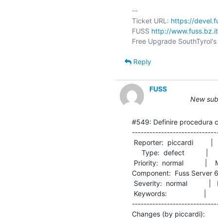
-- 

Ticket URL: 
https://devel.
FUSS 
http://www.fuss.bz.it
Reply
FUSS
New subj
#549: Definire procedura c
-----------------------------
 Reporter:  piccardi         |        Owner:  piccardi

     Type:  defect           |       Status:  closed  

 Priority:  normal           |    Milestone:          

Component:  Fuss Server 6.0  |
 Severity:  normal           |   Resolution:  fixed   

 Keywords:                   |  

-----------------------------
Changes (by piccardi):