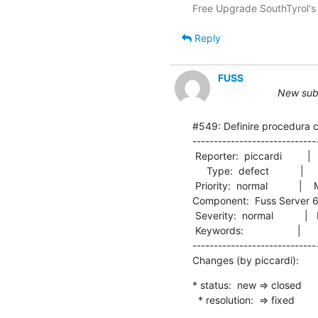
Reply
FUSS
New subj
#549: Definire procedura c
-----------------------------
 Reporter:  piccardi         |        Owner:  piccardi

     Type:  defect           |       Status:  closed  

 Priority:  normal           |    Milestone:          

Component:  Fuss Server 6.0  |
 Severity:  normal           |   Resolution:  fixed   

 Keywords:                   |  

-----------------------------
Changes (by piccardi):
* status:  new => closed

  * resolution:  => fixed