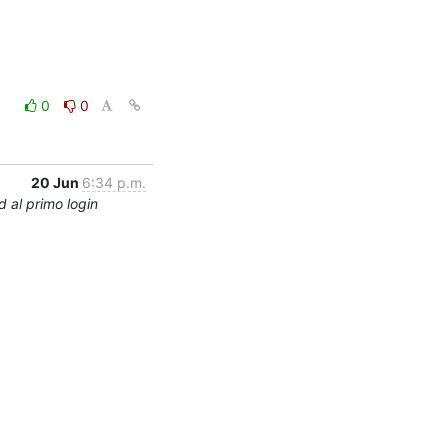
0
0
20 Jun
6:34 p.m.
 al primo login