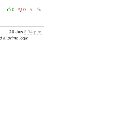
0
0
20 Jun
6:34 p.m.
 al primo login