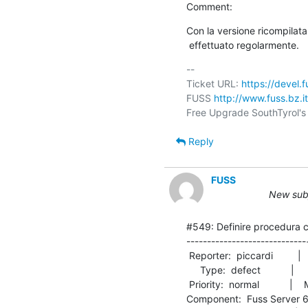
Comment:
Con la versione ricompilata
 effettuato regolarmente.
-- 

Ticket URL: 
https://devel.
FUSS 
http://www.fuss.bz.it
Reply
FUSS
New subj
#549: Definire procedura c
-----------------------------
 Reporter:  piccardi         |        Owner:  piccardi

     Type:  defect           |       Status:  new     

 Priority:  normal           |    Milestone:          

Component:  Fuss Server 6.0  |