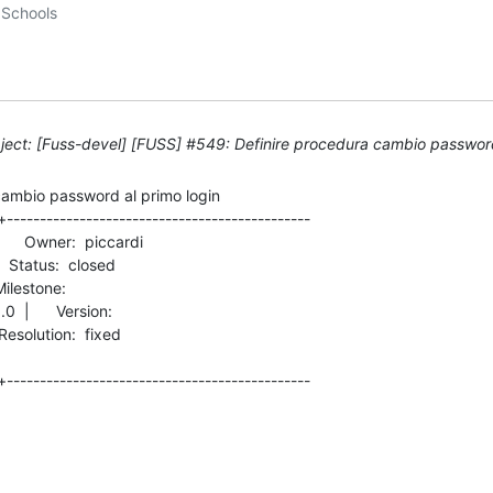
ect: [Fuss-devel] [FUSS] #549: Definire procedura cambio password
ambio password al primo login

+----------------------------------------------

      Version:          

+----------------------------------------------
