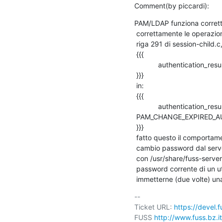
Comment(by piccardi):
PAM/LDAP funziona corrett
 correttamente le operazioni di cambio password, il problema si pone alla

 riga 291 di session-child.c, si deve cambiare:

 {{{

            authentication_result = pam_chauthtok (pam_handle, 0);

 }}}

 in:

 {{{

            authentication_result = pam_chauthtok (pam_handle,

 PAM_CHANGE_EXPIRED_AUTHTOK);

 }}}

 fatto questo il comportamento diventa corretto, e se si è forzato il

 cambio password dal server (scrivendo 0 in shadowLastChange, ad esempio

 con /usr/share/fuss-server/scripts/chage.py -d0 utente) una volta data la

 password corrente di un utente, viene immediatamente richiesta di

 immetterne (due volte) un
-- 

Ticket URL: 
https://devel.
FUSS 
http://www.fuss.bz.it