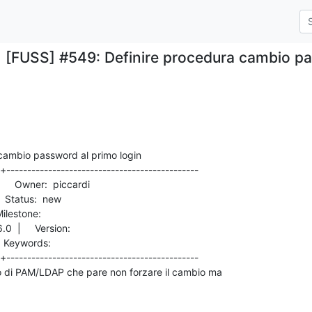
[FUSS] #549: Definire procedura cambio pa
cambio password al primo login

+----------------------------------------------

|     Version:          

+----------------------------------------------
