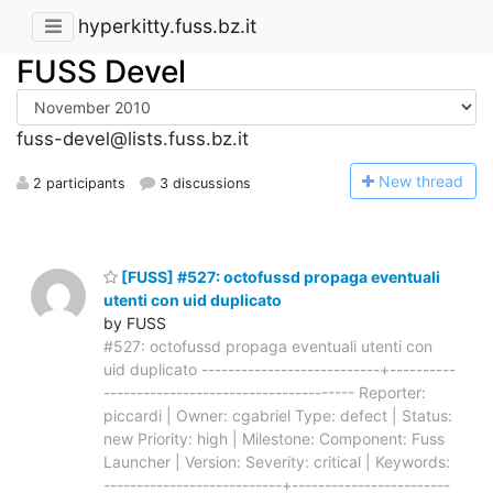
hyperkitty.fuss.bz.it
FUSS Devel
fuss-devel@lists.fuss.bz.it
N
ew thread
2 participants
3 discussions
[FUSS] #527: octofussd propaga eventuali
utenti con uid duplicato
by FUSS
#527: octofussd propaga eventuali utenti con
uid duplicato ---------------------------+----------
-------------------------------------- Reporter:
piccardi | Owner: cgabriel Type: defect | Status:
new Priority: high | Milestone: Component: Fuss
Launcher | Version: Severity: critical | Keywords:
---------------------------+------------------------