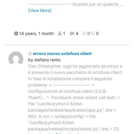
------------------------ Quando per un qualche
…
[View More]
14 years, 1 month
1
4
0
0
erroro nuovo octofuss client
by stefano rento
Ciao Christopher, oggi ho aggiornato alcuni pc e
è presente il nuovo pacchetto di octofuss-client.
In fase di installazione compare il seguente
problema: > --------------------- >
Configurazione di octofuss-client (2.0.8-
1fuss1)... > Traceback (most recent call last): >
File "/usr/lib/python2.6/dist-
packages/twisted/application/app.py", line >
693, in run > runApp(config) > File
"/usr/lib/python2.6/dist-
packages/twisted/scripts/twistd.py", line > 23,