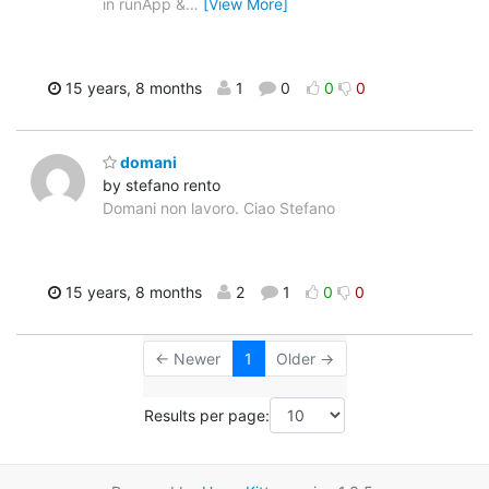
in runApp &
…
[View More]
15 years, 8 months
1
0
0
0
domani
by stefano rento
Domani non lavoro. Ciao Stefano
15 years, 8 months
2
1
0
0
← Newer
1
Older →
Results per page: