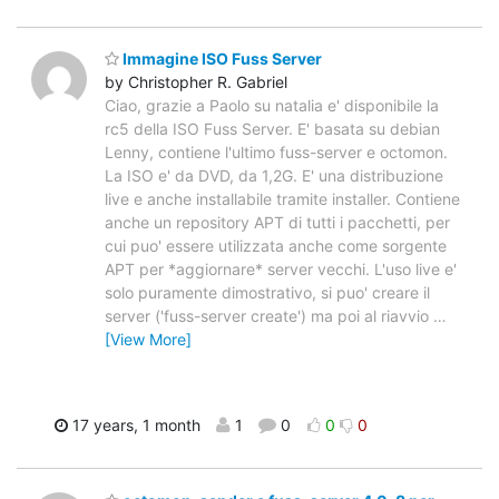
Immagine ISO Fuss Server
by Christopher R. Gabriel
Ciao, grazie a Paolo su natalia e' disponibile la
rc5 della ISO Fuss Server. E' basata su debian
Lenny, contiene l'ultimo fuss-server e octomon.
La ISO e' da DVD, da 1,2G. E' una distribuzione
live e anche installabile tramite installer. Contiene
anche un repository APT di tutti i pacchetti, per
cui puo' essere utilizzata anche come sorgente
APT per *aggiornare* server vecchi. L'uso live e'
solo puramente dimostrativo, si puo' creare il
server ('fuss-server create') ma poi al riavvio
…
[View More]
17 years, 1 month
1
0
0
0