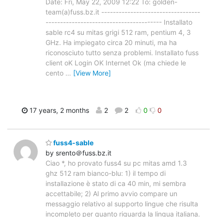
Date: Fri, May 22, 2009 12:22 To: golden-
team(a)fuss.bz.it ----------------------------------
---------------------------------------- Installato
sable rc4 su mitas grigi 512 ram, pentium 4, 3
GHz. Ha impiegato circa 20 minuti, ma ha
riconosciuto tutto senza problemi. Installato fuss
client oK Login OK Internet Ok (ma chiede le
cento
…
[View More]
17 years, 2 months
2
2
0
0
fuss4-sable
by srento＠fuss.bz.it
Ciao *, ho provato fuss4 su pc mitas amd 1.3
ghz 512 ram bianco-blu: 1) il tempo di
installazione è stato di ca 40 min, mi sembra
accettabile; 2) Al primo avvio compare un
messaggio relativo al supporto lingue che risulta
incompleto per quanto riguarda la lingua italiana.