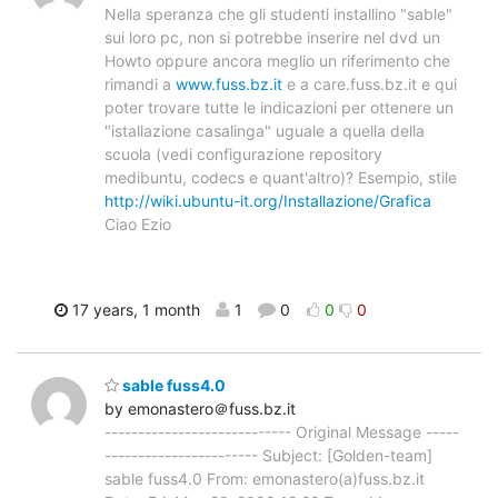
Nella speranza che gli studenti installino "sable"
sui loro pc, non si potrebbe inserire nel dvd un
Howto oppure ancora meglio un riferimento che
rimandi a
www.fuss.bz.it
e a care.fuss.bz.it e qui
poter trovare tutte le indicazioni per ottenere un
"istallazione casalinga" uguale a quella della
scuola (vedi configurazione repository
medibuntu, codecs e quant'altro)? Esempio, stile
http://wiki.ubuntu-it.org/Installazione/Grafica
Ciao Ezio
17 years, 1 month
1
0
0
0
sable fuss4.0
by emonastero＠fuss.bz.it
---------------------------- Original Message -----
----------------------- Subject: [Golden-team]
sable fuss4.0 From: emonastero(a)fuss.bz.it