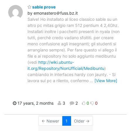
sable prove
by emonastero＠fuss.bz.it
Salve! Ho installato al liceo classico sable su un
altro pc mitas grigio ram 512 pentium 4 2,4Ghz.
Installati inoltre i pacchetti presenti in nyala (non
tutti, perchè credo vadano sfoltiti. per creare
meno confusione agli insegnanti; gli studenti si
arrangiano sempre). Per fare questo vi allego il
file e ai repository ho solo aggiunto medibuntu
(vedi
http://wiki.ubuntu-
it.org/Repository/NonUfficiali/Medibuntu
)
cambiando in interfaces hardy con jaunty. - Si
lavora sul pc a rilento, confermo
…
[View More]
17 years, 2 months
3
2
0
0
← Newer
1
Older →