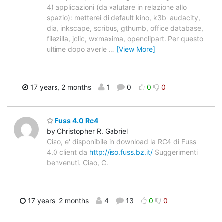
4) applicazioni (da valutare in relazione allo
spazio): metterei di default kino, k3b, audacity,
dia, inkscape, scribus, gthumb, office database,
filezilla, jclic, wxmaxima, openclipart. Per questo
ultime dopo averle
…
[View More]
17 years, 2 months
1
0
0
0
Fuss 4.0 Rc4
by Christopher R. Gabriel
Ciao, e' disponibile in download la RC4 di Fuss
4.0 client da
http://iso.fuss.bz.it/
Suggerimenti
benvenuti. Ciao, C.
17 years, 2 months
4
13
0
0