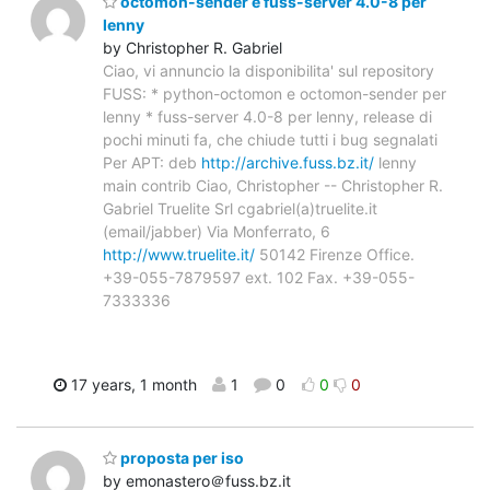
octomon-sender e fuss-server 4.0-8 per
lenny
by Christopher R. Gabriel
Ciao, vi annuncio la disponibilita' sul repository
FUSS: * python-octomon e octomon-sender per
lenny * fuss-server 4.0-8 per lenny, release di
pochi minuti fa, che chiude tutti i bug segnalati
Per APT: deb
http://archive.fuss.bz.it/
lenny
main contrib Ciao, Christopher -- Christopher R.
Gabriel Truelite Srl cgabriel(a)truelite.it
(email/jabber) Via Monferrato, 6
http://www.truelite.it/
50142 Firenze Office.
+39-055-7879597 ext. 102 Fax. +39-055-
7333336
17 years, 1 month
1
0
0
0
proposta per iso
by emonastero＠fuss.bz.it