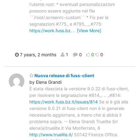
l'utente root: * eventuali personalizzazioni
possono essere aggiunte nel file
``/root/.screenrc-custom`` * Fix per le
segnalazioni #775_ e #795_ _ #775:
https://work.fuss.bz.
…
[View More]
7 years, 2 months
1
0
0
0
Nuova release di fuss-client
by Elena Grandi
È stata rilasciata la versione 9.0.22 di fuss-client,
per risolvere la segnalazione #814_. .. _#814:
https://work.fuss.bz.it/issues/814
Se si è già alla
versione 9.0.21 di fuss-client non è in generale
necessario aggiornare, a meno che si abbia il
problema sopra. -- Elena Grandi Truelite Srl
elena(a)truelite.it Via Monferrato, 6
http://www.truelite.it/
50142 Firenze Office.