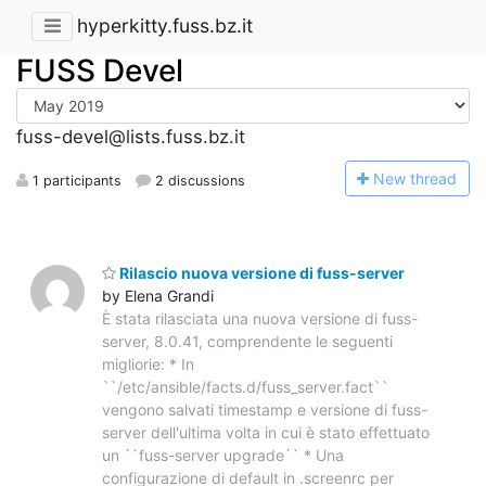
hyperkitty.fuss.bz.it
FUSS Devel
fuss-devel@lists.fuss.bz.it
N
ew thread
1 participants
2 discussions
Rilascio nuova versione di fuss-server
by Elena Grandi
È stata rilasciata una nuova versione di fuss-
server, 8.0.41, comprendente le seguenti
migliorie: * In
``/etc/ansible/facts.d/fuss_server.fact``
vengono salvati timestamp e versione di fuss-
server dell'ultima volta in cui è stato effettuato
un ``fuss-server upgrade`` * Una
configurazione di default in .screenrc per