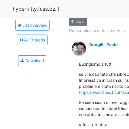
hyperkitty.fuss.bz.it
newer
List overview
Nuova release di fuss-server...
All Threads
Dongilli, Paolo
Download
Buongiorno a tutti,
se vi è capitato che LibreOf
Impress) va in crash su ins
https://work.fuss.bz.it/iss
Se siete sicuri di aver agg
ciononostante LibreOffice W
non abbiate lanciato sui cl
# fuss-client -a