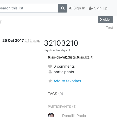
Sign In
Sign Up
older
r
Test
25 Oct 2017
2:12 a.m.
3210
3210
days inactive
days old
fuss-devel@lists.fuss.bz.it
0 comments
participants
Add to favorites
TAGS
(0)
(1)
PARTICIPANTS
Dongilli, Paolo