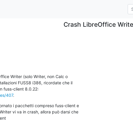
Crash LibreOffice Write
fice Writer (solo Writer, non Calc o

tallazioni FUSS8 i386, ricordate che il

ues/407
.
iornato i pacchetti compreso fuss-client e

riter vi va in crash, allora può darsi che

ient