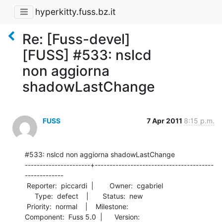
hyperkitty.fuss.bz.it
Re: [Fuss-devel]
[FUSS] #533: nslcd
non aggiorna
shadowLastChange
FUSS
7 Apr 2011
8:15 p.m.
#533: nslcd non aggiorna shadowLastChange

----------------------+----------------------------------------
-------------

 Reporter:  piccardi  |        Owner:  cgabriel

     Type:  defect    |       Status:  new     

 Priority:  normal    |    Milestone:          

Component:  Fuss 5.0  |      Version:          
