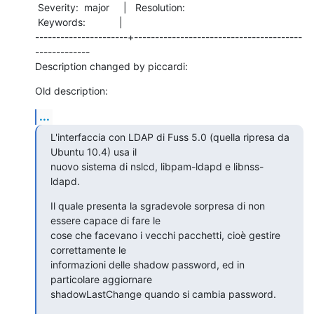
 Severity:  major     |   Resolution:          

 Keywords:            |  

----------------------+----------------------------------------
-------------

Description changed by piccardi:
Old description:
...
L'interfaccia con LDAP di Fuss 5.0 (quella ripresa da 
Ubuntu 10.4) usa il

nuovo sistema di nslcd, libpam-ldapd e libnss-
ldapd.
Il quale presenta la sgradevole sorpresa di non 
essere capace di fare le

cose che facevano i vecchi pacchetti, cioè gestire 
correttamente le

informazioni delle shadow password, ed in 
particolare aggiornare

shadowLastChange quando si cambia password.