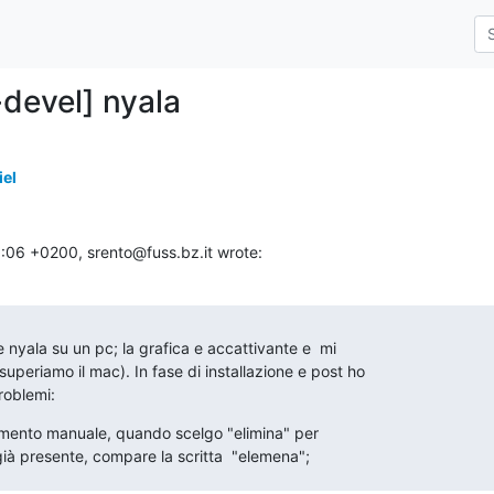
-devel] nyala
iel
:06 +0200, srento@fuss.bz.it wrote:
 nyala su un pc; la grafica e accattivante e  mi

superiamo il mac). In fase di installazione e post ho

roblemi:
namento manuale, quando scelgo "elimina" per

 già presente, compare la scritta  "elemena";