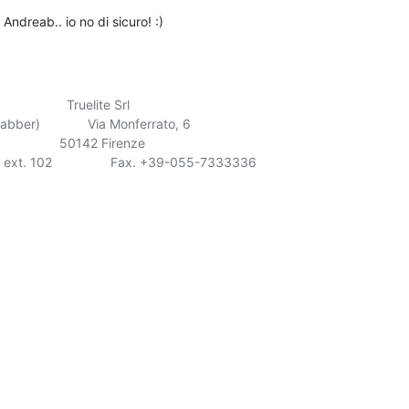
 Andreab.. io no di sicuro! :)
               Truelite Srl

                  50142 Firenze

t. 102                Fax. +39-055-7333336
