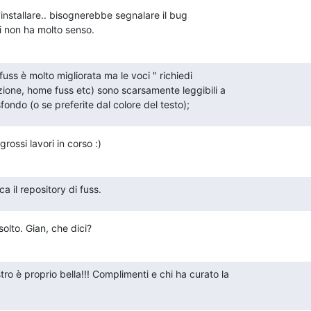
'installare.. bisognerebbe segnalare il bug

oi non ha molto senso.
fuss è molto migliorata ma le voci " richiedi

one, home fuss etc) sono scarsamente leggibili a

fondo (o se preferite dal colore del testo);
rossi lavori in corso :)
ca il repository di fuss.
solto. Gian, che dici?
o è proprio bella!!! Complimenti e chi ha curato la
