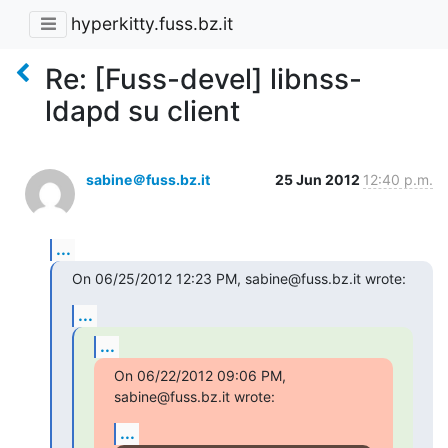
hyperkitty.fuss.bz.it
Re: [Fuss-devel] libnss-
ldapd su client
sabine＠fuss.bz.it
25 Jun 2012
12:40 p.m.
...
On 06/25/2012 12:23 PM, sabine@fuss.bz.it wrote:
...
...
On 06/22/2012 09:06 PM, 
sabine@fuss.bz.it wrote:
...