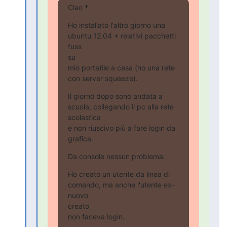
Ciao *
Ho installato l'altro giorno una 
ubuntu 12.04 + relativi pacchetti

fuss

su

mio portatile a casa (ho una rete 
con server squeeze).
Il giorno dopo sono andata a 
scuola, collegando il pc alla rete

scolastica

e non riuscivo più a fare login da 
grafica.
Da console nessun problema.
Ho creato un utente da linea di 
comando, ma anche l'utente ex-
nuovo

creato

non faceva login.