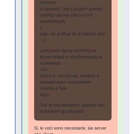
shadow

e passwd); ma è proprio questa 
configurazione che poi non 
permette più

il

login da grafica se si cambia rete 
:-(;
Lanciando dpkg-reconfigure 
libnss-ldapd e riconfermando la 
schermata

con

attive le voci group, shadow e 
passwd sono nuovamente 
riuscita a fare

login.
Ora la mia domanda: queste voci 
dobbiamo spuntarele?
Si, le voci sono necessarie, sia server 