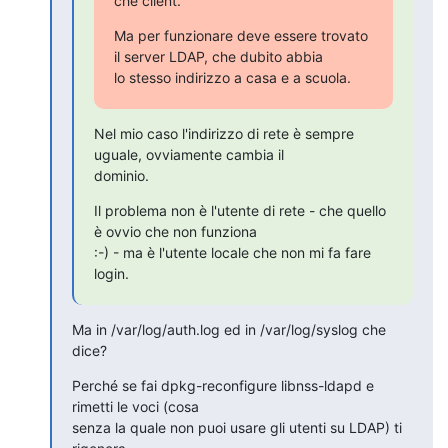
che client.
Ma per funzionare deve essere trovato 
il server LDAP, che dubito abbia

lo stesso indirizzo a casa e a scuola.
Nel mio caso l'indirizzo di rete è sempre 
uguale, ovviamente cambia il

dominio.
Il problema non è l'utente di rete - che quello 
è ovvio che non funziona

:-) - ma è l'utente locale che non mi fa fare 
login.
Ma in /var/log/auth.log ed in /var/log/syslog che 
dice?
Perché se fai dpkg-reconfigure libnss-ldapd e 
rimetti le voci (cosa

senza la quale non puoi usare gli utenti su LDAP) ti 