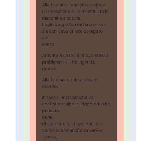
Alla fine ho rinunciato a cercare 
una soluzione e ho reinstallato la

macchina a scuola.

Login da grafica mi funzionava 
sia con cavo di rete collegato 
che

senza.
Arrivata a casa mi ritrovo stesso 
problema :-( - no login da 
grafica.
Alla fine ho capito a cosa è 
dovuto:
in fase di installazione va 
configurato libnss-ldapd ed io ho 
pensato

bene

di spuntare le stesse voci che 
vanno scelte anche su server 
(group,
