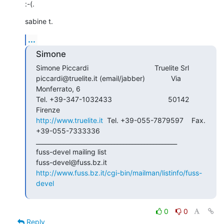
:-(.
sabine t.
...
Simone
Simone Piccardi                                 Truelite Srl

piccardi@truelite.it (email/jabber)             Via 
Monferrato, 6

Tel. +39-347-1032433                            50142 
http://www.truelite.it
  Tel. +39-055-7879597    Fax. 
+39-055-7333336

_______________________________________________

fuss-devel mailing list

http://www.fuss.bz.it/cgi-bin/mailman/listinfo/fuss-
devel
0
0
Reply