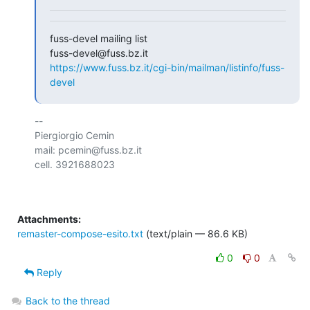
fuss-devel mailing list

https://www.fuss.bz.it/cgi-bin/mailman/listinfo/fuss-
devel
-- 

Piergiorgio Cemin

mail: pcemin@fuss.bz.it

cell. 3921688023

Attachments:
remaster-compose-esito.txt
(text/plain — 86.6 KB)
0
0
Reply
Back to the thread