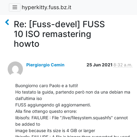
hyperkitty.fuss.bz.it
Re: [Fuss-devel] FUSS
10 ISO remastering
howto
Piergiorgio Cemin
25 Jun 2021
8:32 a.m.
Buongiorno caro Paolo e a tutti!

Ho testato la guida, partendo però non da una debian ma 
dall'ultima iso 

FUSS aggiungendo gli aggiornamenti.

Alla fine ottengo questo errore:

libisofs: FAILURE : File "/live/filesystem.squashfs" cannot 
be added to 

image because its size is 4 GiB or larger

libisofs: FAILURE : A file is bigger than supported by used 