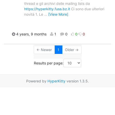
thread e gli archivi delle mailing lists da
https://hyperkitty.fuss.bz.it
Ci sono due ulteriori
novità 1. Le
…
[View More]
4 years, 9 months
1
0
0
0
← Newer
1
Older →
Results per page:
Powered by
HyperKitty
version 1.3.5.